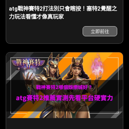
atg戰神賽特2打法別只會瞎按！塞特2覺醒之
力玩法看懂才像真玩家
立即前往