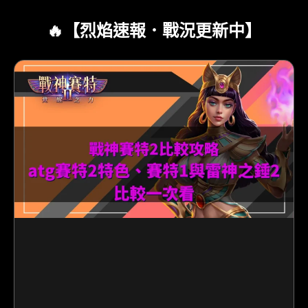
🔥【烈焰速報．戰況更新中】