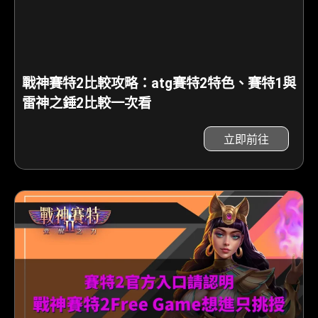
戰神賽特2比較攻略：atg賽特2特色、賽特1與
雷神之錘2比較一次看
立即前往