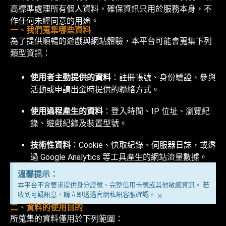
高標準處理所有個人資料，確保資訊只用於服務本身，不
作任何未經同意的用途。
一、我們蒐集哪些資料
為了提供順暢的遊戲與網站體驗，本平台可能會蒐集下列
類型資訊：
使用者主動提供的資料
：註冊帳號、身份驗證、參與
活動或申請出金時提供的聯絡方式。
使用過程產生的資料
：登入時間、IP 位址、瀏覽紀
錄、遊戲紀錄及裝置型號。
技術性資料
：Cookie、快取紀錄、伺服器日誌，或透
過 Google Analytics 等工具產生的網站流量數據。
溫馨提示：
本平台不會要求提供身分證號、完整信用卡號或其他敏感資訊。 若
×
收到可疑訊息，請立即透過官網私訊客服確認。
二、資料的使用目的
所蒐集的資料僅用於下列範圍：