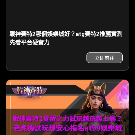
戰神賽特2哪個娛樂城好？atg賽特2推薦實測
先看平台硬實力
立即前往