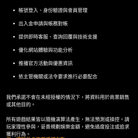
帳號登入、身份驗證與會員管理
出入金申請與帳務對帳
提供即時客服、查詢回覆與技術支援
優化網站體驗與功能分析
推播官方活動與優惠資訊
依主管機關或法令要求進行必要配合
我們承諾不會在未經授權的情況下，將資料用於商業銷售
或其他目的。
所有遊戲結果皆以隨機演算法產生，無法預測或操控。
請
玩家理性參與，妥善規劃娛樂金額，避免過度投注或追求
獲利行為。