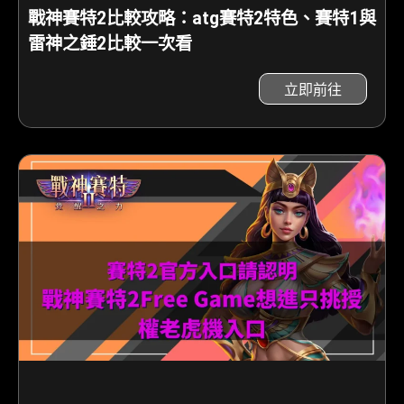
戰神賽特2比較攻略：atg賽特2特色、賽特1與
雷神之錘2比較一次看
立即前往