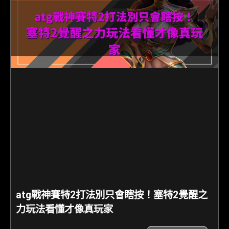
atg戰神賽特2打法別只會瞎按！塞特2覺醒之
力玩法看懂才像真玩家