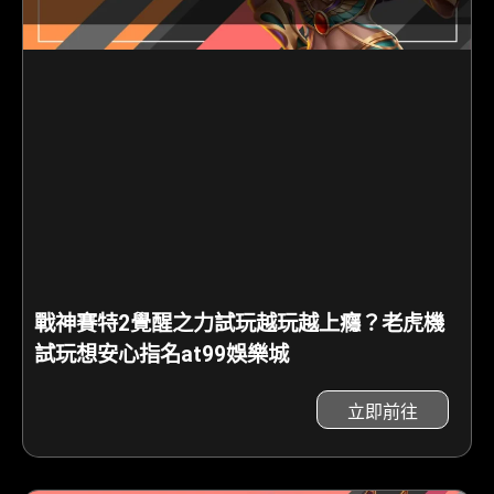
戰神賽特2覺醒之力試玩越玩越上癮？老虎機
試玩想安心指名at99娛樂城
立即前往