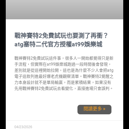
戰神賽特2免費試玩也要測了再衝？
atg塞特二代官方授權at99娛樂城
戰神賽特2免費試玩這件事，很多人一開始都覺得只是新
手流程，但實際在at99娛樂城跑過一段時間後會發現，
差別就是從這裡開始拉開，這也是為什麼不少人會把atg
電子這款列進最好爆老虎機觀察清單。戰神賽特2覺醒之
力本身設計就不是單局輸贏，而是累積結果，如果沒有
先用戰神賽特2免費試玩去看變化，直接進場只會誤判。
閱讀更多 »
04/23/2026