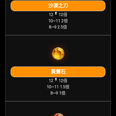
沙漠之刀
⬆
12
12倍
10~11 2倍
8~9 2.5倍
黃寶石
⬆
12
12倍
10~11 1.5倍
8~9 1倍