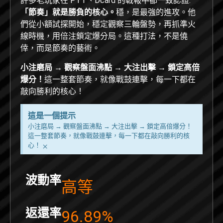
許多老玩家在 PTT、Dcard 的戰報中都一致認證:
「節奏」就是勝負的核心。
穩，是最強的進攻。他
們從小額試探開始，穩定觀察三輪盤勢，再抓準火
線時機，用倍注鎖定爆分局。這種打法，不是僥
倖，而是節奏的藝術。
小注磨局 → 觀察盤面沸點 → 大注出擊 → 鎖定高倍
爆分！
這一整套節奏，就像戰鼓連擊，每一下都在
敲向勝利的核心！
這是一個提示
小注磨局 → 觀察盤面沸點 → 大注出擊 → 鎖定高倍爆分！
這一整套節奏，就像戰鼓連擊，每一下都在敲向勝利的核
×
心！
波動率
高等
返還率
96.89%