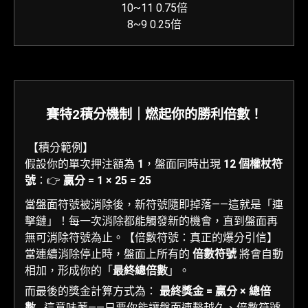
10~11 0.75倍
8~9 0.25倍
賽特2積分機制｜燃起你的勝利倍數！
【積分範例】
假設你的單次押注額為
1
，盤面同時出現
12 個權杖符
號
：👉
贏分 = 1 × 25 = 25
當盤面符號被消除後，新符號隨即掉落——這就是「連
擊鏈」！每一次消除都能觸發新的機會，直到盤面再
無可消除符號為止。【倍數符號：真正的爆分引信】
當連續消除停止時，盤面上所有的
倍數符號
將會自動
相加，形成你的「
最終總倍數
」。
而最後的獎金計算方式為：
最終獎金 = 贏分 × 總倍
數
這意味著——只要你能讓盤面連擊越久、倍數符號