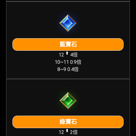
藍寶石
⬆
12
4倍
10~11 0.9倍
8~9 0.4倍
綠寶石
⬆
12
2倍