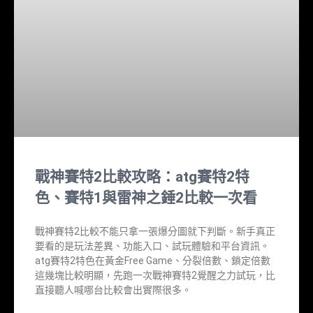
戰神賽特2比較攻略：atg賽特2特
色、賽特1與雷神之錘2比較一次看
戰神賽特2比較不能只拿一張爆分圖就下判斷。新手真正
要看的是玩法差異、功能入口、試玩體驗和平台資訊。
atg賽特2特色在黃金Free Game、分裂倍數、鎖定倍數
這幾塊比較明顯，先跑一次戰神賽特2覺醒之力試玩，比
直接聽人喊哪台比較會出實際很多。