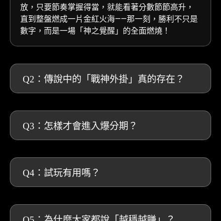
放，只要節奏掌握得當，就能看著分數節節高升，
直到整盤燃成一片金紅火海——那一刻，勝利不只是
數字，而是一場「神之覺醒」的全面燃燒！
Q2：傳說中的「戰神外掛」真的存在？
Q3：怎樣才會進入爆分期？
Q4：試玩有用嗎？
Q5：為什麼大家都說「越穩越賺」？