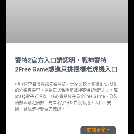
賽特2官方入口請認明，戰神賽特
2Free Game想進只挑授權老虎機入口
atg賽特2官方資訊先看清楚，玩家比較不會被亂七八糟
的介紹頁帶歪。這款正式名稱是戰神賽特2覺醒之力，屬
於atg電子老虎機，核心賣點放在黃金Free Game、分裂
倍數與鎖定倍數。光看名字很熱血沒有用，入口、規
則、試玩流程都要先確認。
閱讀更多 »