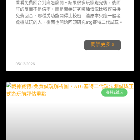
看看免費回合到底怎麼開。結果很多玩家跑完後，後面
盯的反而不是倍率，而是開始研究哪種情況比較容易接
免費回合、哪種房功能開得比較密。連原本只跑一般老
虎機試玩的人，後面也開始回頭研究atg賽特二代試玩。
閱讀更多 »
05/13/2026
賽特2試玩