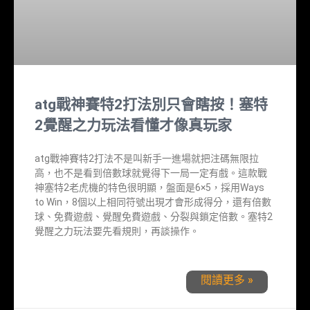
atg戰神賽特2打法別只會瞎按！塞特
2覺醒之力玩法看懂才像真玩家
atg戰神賽特2打法不是叫新手一進場就把注碼無限拉
高，也不是看到倍數球就覺得下一局一定有戲。這款戰
神塞特2老虎機的特色很明顯，盤面是6×5，採用Ways
to Win，8個以上相同符號出現才會形成得分，還有倍數
球、免費遊戲、覺醒免費遊戲、分裂與鎖定倍數。塞特2
覺醒之力玩法要先看規則，再談操作。
閱讀更多 »