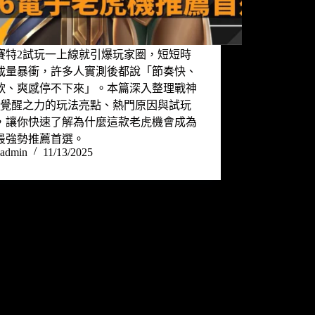
賽特2試玩一上線就引爆玩家圈，短短時
載量暴衝，許多人實測後都說「節奏快、
軟、爽感停不下來」。本篇深入整理戰神
2覺醒之力的玩法亮點、熱門原因與試玩
，讓你快速了解為什麼這款老虎機會成為
25最強勢推薦首選。
admin
11/13/2025