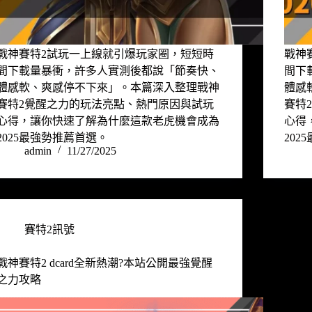
戰神賽特2試玩一上線就引爆玩家圈，短短時
戰神
間下載量暴衝，許多人實測後都說「節奏快、
間下
體感軟、爽感停不下來」。本篇深入整理戰神
體感
賽特2覺醒之力的玩法亮點、熱門原因與試玩
賽特
心得，讓你快速了解為什麼這款老虎機會成為
心得
2025最強勢推薦首選。
20
admin
11/27/2025
賽特2訊號
戰神賽特2 dcard全新熱潮?本站公開最強覺醒
之力攻略