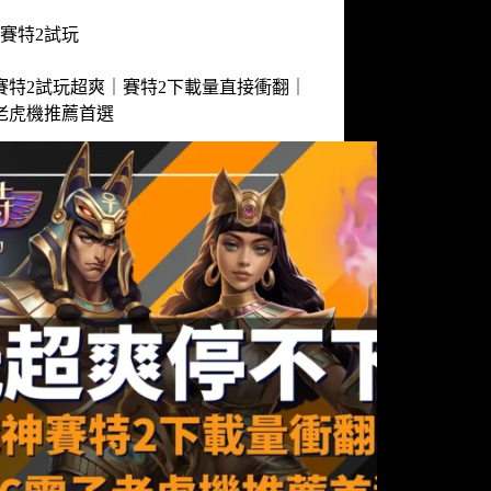
賽特2試玩
賽特2試玩超爽｜賽特2下載量直接衝翻｜
老虎機推薦首選