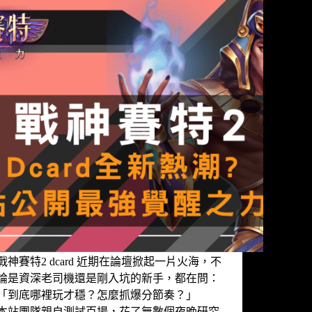
戰神賽特2 dcard 近期在論壇掀起一片火海，不
論是資深老司機還是剛入坑的新手，都在問：
「到底哪裡玩才穩？怎麼抓爆分節奏？」
本站團隊親自測試百場，花了無數個夜晚研究