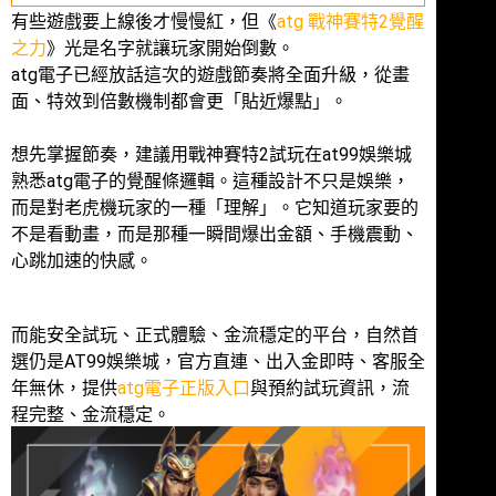
有些遊戲要上線後才慢慢紅，但《
atg 戰神賽特2覺醒
之力
》光是名字就讓玩家開始倒數。
atg電子已經放話這次的遊戲節奏將全面升級，從畫
面、特效到倍數機制都會更「貼近爆點」。
想先掌握節奏，建議用戰神賽特2試玩在at99娛樂城
熟悉atg電子的覺醒條邏輯。這種設計不只是娛樂，
而是對老虎機玩家的一種「理解」。它知道玩家要的
不是看動畫，而是那種一瞬間爆出金額、手機震動、
心跳加速的快感。
而能安全試玩、正式體驗、金流穩定的平台，自然首
選仍是AT99娛樂城，官方直連、出入金即時、客服全
年無休，提供
atg電子正版入口
與預約試玩資訊，流
程完整、金流穩定。