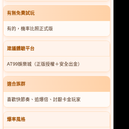
有無免費試玩
有的，機率比照正式版
建議體驗平台
AT99娛樂城（正版授權＋安全出金）
適合族群
喜歡快節奏、追爆倍、討厭卡金玩家
爆率風格