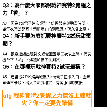
Q3：為什麼大家都說戰神賽特2覺醒之
力「香」？
A3：因為atg電子這次調整了倍數節奏與動畫時間，
讓每次轉動都有「預期爆」的刺激感，玩久會上癮。
Q4：新手要怎麼抓戰神賽特2試玩甜蜜
期？
A4：觀察連續出現符文或覺醒圖示三次以上時，代表
機台正「熱」，建議加倍下注測試。
Q5：在哪裡玩戰神賽特2試玩最穩？
A5：建議從AT99娛樂城進入atg電子正版入口，金流
直連不卡頓，出入金速度穩定且有客服即時支援。
atg 戰神賽特2覺醒之力還沒上線就
火？你一定要先準備