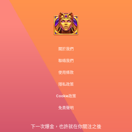
關於我們
聯絡我們
使用條款
隱私政策
Cookie政策
免責聲明
下一次爆金，也許就在你關注之後