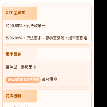
RTP回歸率
約96.89%，玩法較單一
約96.89%，玩法更多、節奏更緊湊，爆率更穩定
爆率節奏
慢熱型，爆點集中
高頻爆發
爆點前期就會有不便秘
特殊機制