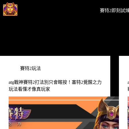
賽特2即刻試
分類
賽特2玩法
賽特2玩法
atg戰神賽特2打法別只會瞎按！塞特2覺醒之力
玩法看懂才像真玩家