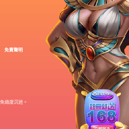
免責聲明
免過度沉迷。