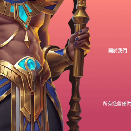
關於我們
所有遊戲僅供