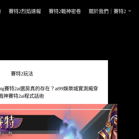
煉
賽特2烈焰速報
賽特2戰神密卷
關於我們｜賽特2
賽特2玩法
atg賽特2ai選房真的存在？at99娛樂城實測揭穿
戰神賽特2ai程式話術