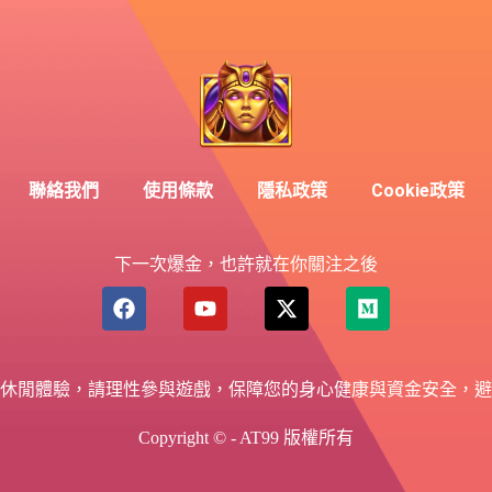
聯絡我們
使用條款
隱私政策
Cookie政策
下一次爆金，也許就在你關注之後
休閒體驗，請理性參與遊戲，保障您的身心健康與資金安全，避
Copyright ©
- AT99 版權所有